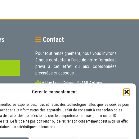
rs
Contact
Pour tout renseignement, nous vous invitons
à nous contacter à l’aide de notre
formulaire
prévu à cet effet ou aux coordonnées
précisées ci-dessous :
6 Rue Luigi Galvani, 92160 Antony
01.40.96.19.65
Gérer le consentement
contact@autoneo.fr
es meilleures expériences, nous utilisons des technologies telles que les cookies pour
 accéder aux informations des appareils. Le fait de consentir à ces technologies
a de traiter des données telles que le comportement de navigation ou les ID
 site. Le fait de ne pas consentir ou de retirer son consentement peut avoir un effet
rtaines caractéristiques et fonctions.