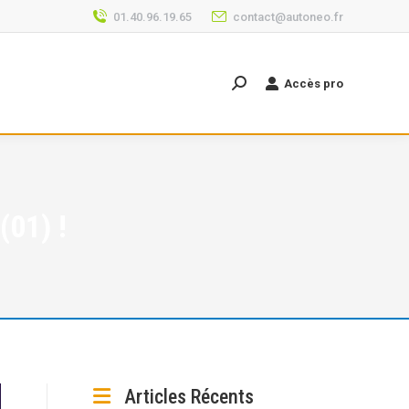
01.40.96.19.65
contact@autoneo.fr
Accès pro
Recherche
:
01) !
Articles Récents