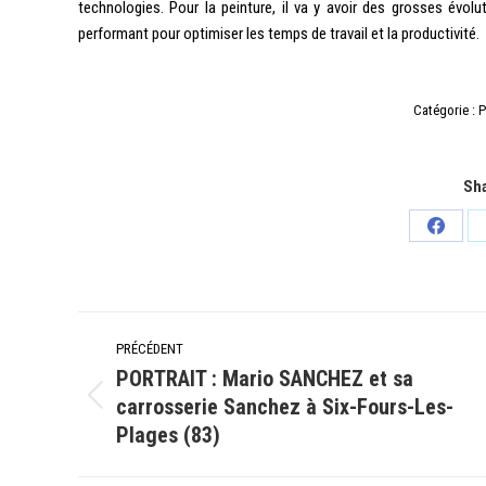
technologies. Pour la peinture, il va y avoir des grosses évol
performant pour optimiser les temps de travail et la productivité.
Catégorie :
P
Sha
Partag
sur
Facebo
Navigation
PRÉCÉDENT
article
PORTRAIT : Mario SANCHEZ et sa
carrosserie Sanchez à Six-Fours-Les-
Article
Plages (83)
précédent
: