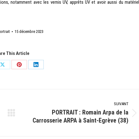
utions, notamment avec les vernis UV, apprêts UV et avoir aussi du matérie
ortrait
15 décembre 2023
re This Article
er
Partager
Partager
Partager
sur
sur
sur
ok
X
Pinterest
LinkedIn
SUIVANT
PORTRAIT : Romain Arpa de la
Article
Carrosserie ARPA à Saint-Egrève (38)
suivant
: