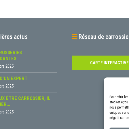
ières actus
Réseau de carrossie
ROSSERIES
NDANTES
CARTE INTERACTIVE
bre 2025
 D’UN EXPERT
bre 2025
Pour offrir l
UX ÊTRE CARROSSIER, IL
stocker et/ou
MER…
nous permettr
bre 2025
uniques sur ce
négatif sur ce