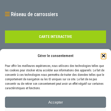
Réseau de carrossiers
CARTE INTERACTIVE
Contact
Gérer le consentement
Pour tout renseignement, nous vous invitons à nous contacter à l’aide
Pour offrir les meilleures expériences, nous utilisons des technologies telles que
de notre
formulaire
prévu à cet effet ou aux coordonnées précisées ci-
les cookies pour stocker et/ou accéder aux informations des appareils. Le fait de
consentir à ces technologies nous permettra de traiter des données telles que le
dessous :
comportement de navigation ou les ID uniques sur ce site. Le fait de ne pas
6 Rue Luigi Galvani, 92160 Antony
consentir ou de retirer son consentement peut avoir un effet négatif sur certaines
caractéristiques et fonctions.
01.40.96.19.65
contact@autoneo.fr
Accepter