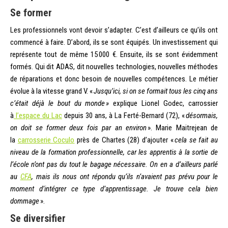
Se former
Les professionnels vont devoir s’adapter. C’est d’ailleurs ce qu’ils ont
commencé à faire. D’abord, ils se sont équipés. Un investissement qui
représente tout de même 15 000 €. Ensuite, ils se sont évidemment
formés. Qui dit ADAS, dit nouvelles technologies, nouvelles méthodes
de réparations et donc besoin de nouvelles compétences. Le métier
évolue à la vitesse grand V. «
Jusqu’ici, si on se formait tous les cinq ans
c’était déjà le bout du monde »
explique Lionel Godec, carrossier
à
l’espace du Lac
depuis 30 ans, à La Ferté-Bernard (72), «
désormais,
on doit se former deux fois par an environ
». Marie Maitrejean de
la
carrosserie Coculo
près de Chartes (28) d’ajouter «
cela se fait au
niveau de la formation professionnelle, car les apprentis à la sortie de
l’école n’ont pas du tout le bagage nécessaire. On en a d’ailleurs parlé
au
CFA
, mais ils nous ont répondu qu’ils n’avaient pas prévu pour le
moment d’intégrer ce type d’apprentissage. Je trouve cela bien
dommage
».
Se diversifier