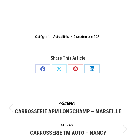
Catégorie :
Actualités
9 septembre 2021
Share This Article
Partager
Partager
Partager
Partager
sur
sur
sur
sur
Facebook
X
Pinterest
LinkedIn
Navigation
PRÉCÉDENT
article
CARROSSERIE APM LONGCHAMP – MARSEILLE
Article
précédent
SUIVANT
:
CARROSSERIE TM AUTO – NANCY
Article