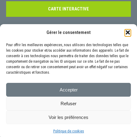
CARTE INTERACTIVE
Contact
Gérer le consentement
Pour tout renseignement, nous vous invitons à nous contacter à l’aide
Pour offrir les meilleures expériences, nous utilisons des technologies telles que
de notre
formulaire
prévu à cet effet ou aux coordonnées précisées ci-
les cookies pour stocker et/ou accéder aux informations des appareils. Le fait de
consentir à ces technologies nous permettra de traiter des données telles que le
dessous :
comportement de navigation ou les ID uniques sur ce site. Le fait de ne pas
6 Rue Luigi Galvani, 92160 Antony
consentir ou de retirer son consentement peut avoir un effet négatif sur certaines
caractéristiques et fonctions.
01.40.96.19.65
contact@autoneo.fr
Accepter
Refuser
Voir les préférences
Copyright © 2021 | AUTONEO |
Mentions légales et obligatoires
| Site réalisé
Politique de cookies
par
Z-INDEX