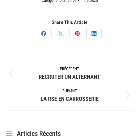
Catégorie :
Actualités
1 mai 2025
Share This Article
Partager
Partager
Partager
Partager
sur
sur
sur
sur
Facebook
X
Pinterest
LinkedIn
Navigation
PRÉCÉDENT
article
RECRUTER UN ALTERNANT
Article
précédent
SUIVANT
:
LA RSE EN CARROSSERIE
Article
suivant
:
Articles Récents