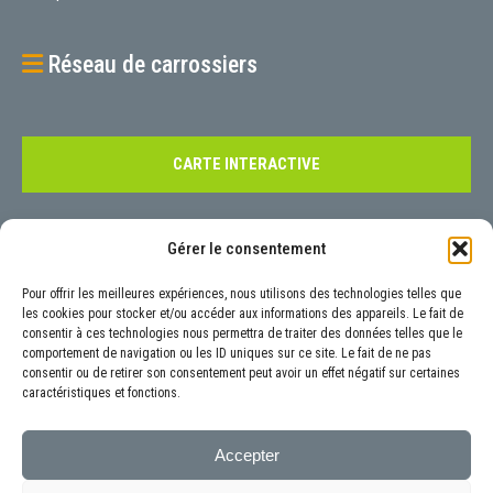
Réseau de carrossiers
CARTE INTERACTIVE
Contact
Gérer le consentement
Pour tout renseignement, nous vous invitons à nous contacter à l’aide
Pour offrir les meilleures expériences, nous utilisons des technologies telles que
de notre
formulaire
prévu à cet effet ou aux coordonnées précisées ci-
les cookies pour stocker et/ou accéder aux informations des appareils. Le fait de
consentir à ces technologies nous permettra de traiter des données telles que le
dessous :
comportement de navigation ou les ID uniques sur ce site. Le fait de ne pas
6 Rue Luigi Galvani, 92160 Antony
consentir ou de retirer son consentement peut avoir un effet négatif sur certaines
caractéristiques et fonctions.
01.40.96.19.65
contact@autoneo.fr
Accepter