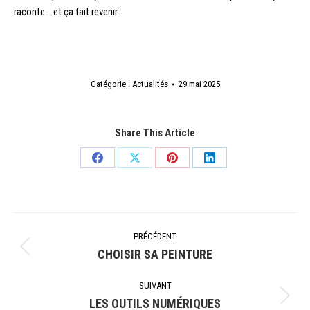
raconte… et ça fait revenir.
Catégorie :
Actualités
29 mai 2025
Share This Article
Partager
Partager
Partager
Partager
sur
sur
sur
sur
Facebook
X
Pinterest
LinkedIn
Navigation
PRÉCÉDENT
article
CHOISIR SA PEINTURE
Article
précédent
SUIVANT
:
LES OUTILS NUMÉRIQUES
Article