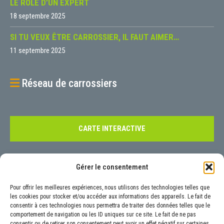
LE RÔLE D’UN EXPERT
18 septembre 2025
SI TU VEUX ÊTRE CARROSSIER, IL FAUT AIMER…
11 septembre 2025
Réseau de carrossiers
CARTE INTERACTIVE
Contact
Gérer le consentement
Pour tout renseignement, nous vous invitons à nous contacter à l’aide
Pour offrir les meilleures expériences, nous utilisons des technologies telles que
de notre
formulaire
prévu à cet effet ou aux coordonnées précisées ci-
les cookies pour stocker et/ou accéder aux informations des appareils. Le fait de
consentir à ces technologies nous permettra de traiter des données telles que le
dessous :
comportement de navigation ou les ID uniques sur ce site. Le fait de ne pas
6 Rue Luigi Galvani, 92160 Antony
consentir ou de retirer son consentement peut avoir un effet négatif sur certaines