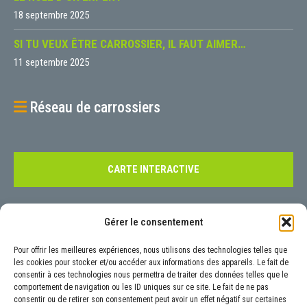
18 septembre 2025
SI TU VEUX ÊTRE CARROSSIER, IL FAUT AIMER…
11 septembre 2025
Réseau de carrossiers
CARTE INTERACTIVE
Contact
Gérer le consentement
Pour tout renseignement, nous vous invitons à nous contacter à l’aide
Pour offrir les meilleures expériences, nous utilisons des technologies telles que
de notre
formulaire
prévu à cet effet ou aux coordonnées précisées ci-
les cookies pour stocker et/ou accéder aux informations des appareils. Le fait de
consentir à ces technologies nous permettra de traiter des données telles que le
dessous :
comportement de navigation ou les ID uniques sur ce site. Le fait de ne pas
6 Rue Luigi Galvani, 92160 Antony
consentir ou de retirer son consentement peut avoir un effet négatif sur certaines