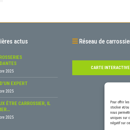
ières actus
Réseau de carrossie
ROSSERIES
NDANTES
CARTE INTERACTIVE
bre 2025
 D’UN EXPERT
bre 2025
Pour offrir l
UX ÊTRE CARROSSIER, IL
stocker et/ou
MER…
nous permettr
bre 2025
uniques sur ce
négatif sur ce