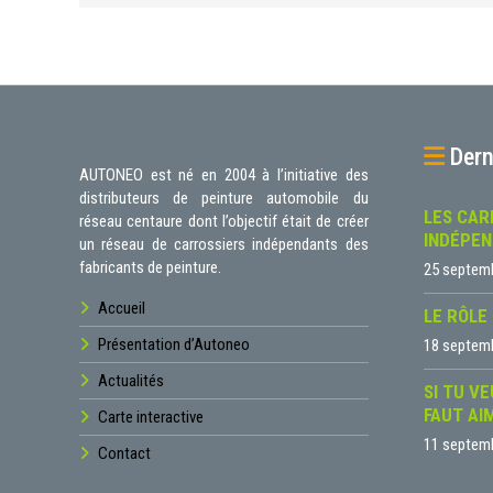
Dern
AUTONEO est né en 2004 à l’initiative des
distributeurs de peinture automobile du
LES CAR
réseau centaure dont l’objectif était de créer
INDÉPE
un réseau de carrossiers indépendants des
fabricants de peinture.
25 septem
Accueil
LE RÔLE
Présentation d’Autoneo
18 septem
Actualités
SI TU VE
FAUT AI
Carte interactive
11 septem
Contact