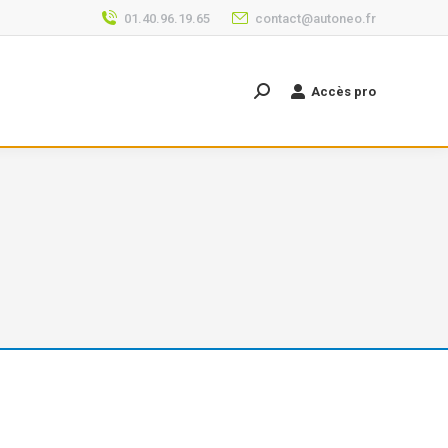
01.40.96.19.65
contact@autoneo.fr
Accès pro
Recherche
: