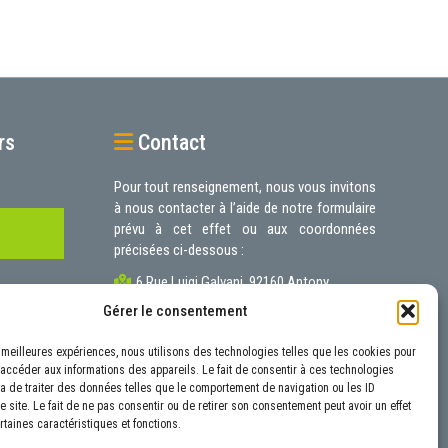
rs
Contact
Pour tout renseignement, nous vous invitons
à nous contacter à l’aide de notre
formulaire
prévu à cet effet ou aux coordonnées
précisées ci-dessous :
6 Rue Luigi Galvani, 92160 Antony
01.40.96.19.65
Gérer le consentement
contact@autoneo.fr
es meilleures expériences, nous utilisons des technologies telles que les cookies pour
 accéder aux informations des appareils. Le fait de consentir à ces technologies
a de traiter des données telles que le comportement de navigation ou les ID
 site. Le fait de ne pas consentir ou de retirer son consentement peut avoir un effet
rtaines caractéristiques et fonctions.